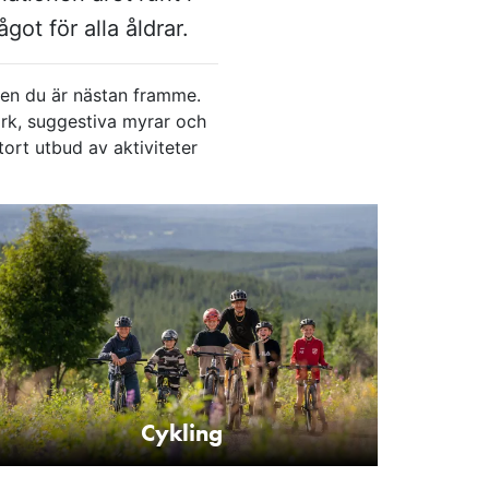
ot för alla åldrar.
 men du är nästan framme.
ark, suggestiva myrar och
ort utbud av aktivi­teter
Cykling