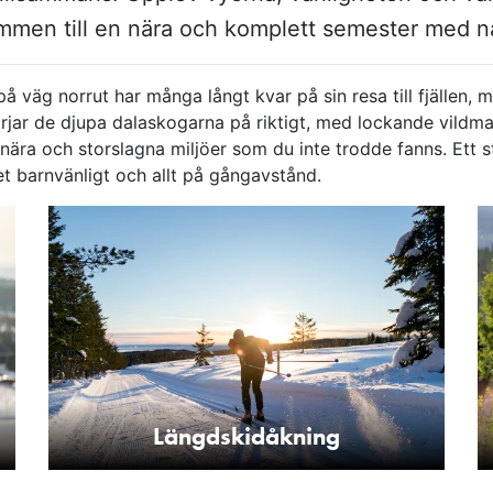
mmen till en nära och komplett semester med någ
å väg norrut har många långt kvar på sin resa till fjällen,
jar de djupa dala­skogarna på riktigt, med lockande vild­m
ära och stor­slagna miljöer som du inte trodde fanns. Ett st
 barn­vänligt och allt på gång­avstånd.
Längdskidåkning