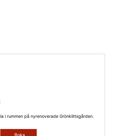
n
la i rummen på nyrenoverade Grönklittsgården.
Boka