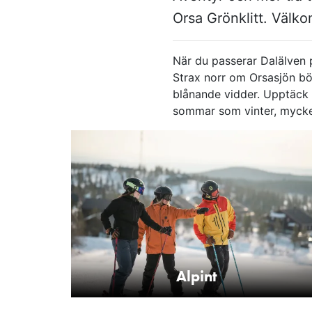
Orsa Grönklitt. Välko
När du passerar Dalälven p
Strax norr om Orsasjön bör
blånande vidder. Upptäck n
sommar som vinter, mycket
Alpint