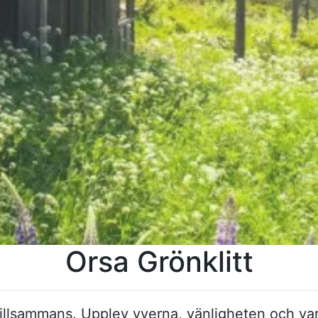
Orsa Grönklitt
illsammans. Upplev vyerna, vänlig­heten och vari