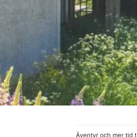
Pausa
Äventyr och mer tid t