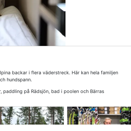
alpina backar i flera väder­streck. Här kan hela familjen
och hund­spann.
er, paddling på Rädsjön, bad i poolen och Bärras