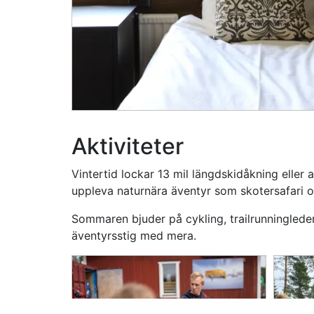
Aktiviteter
Vintertid lockar 13 mil längd­skid­åkning eller 
uppleva natur­nära äventyr som skoter­safari 
Sommaren bjuder på cykling, trail­running­led
äventyrs­stig med mera.