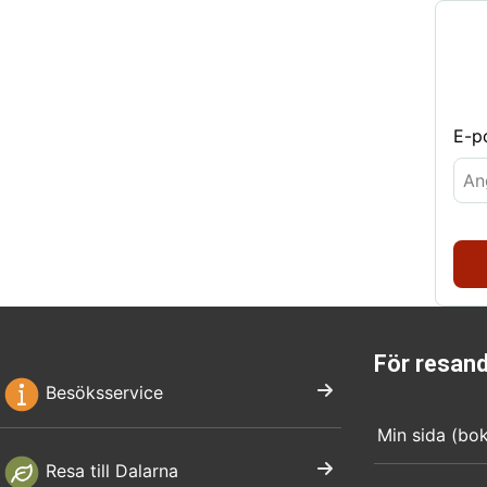
E-p
För resan
Besöksservice
Min sida (bo
Resa till Dalarna