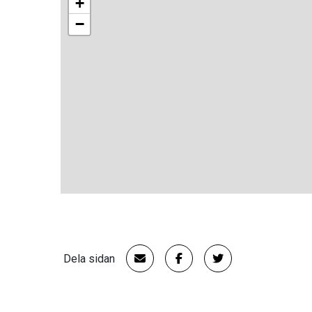
+
−
Dela sidan