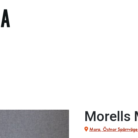
Morells 
Mora, Östnor Spärrväge