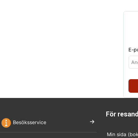
E-p
För resan
Besöksservice
Min sida (bo