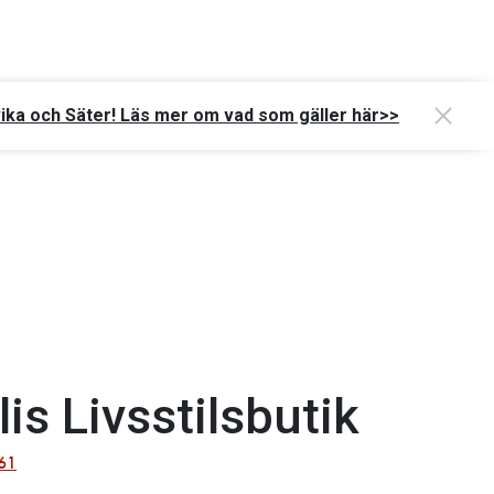
vika och Säter! Läs mer om vad som gäller här>>
is Livsstilsbutik
461