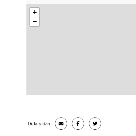
+
−
Dela sidan