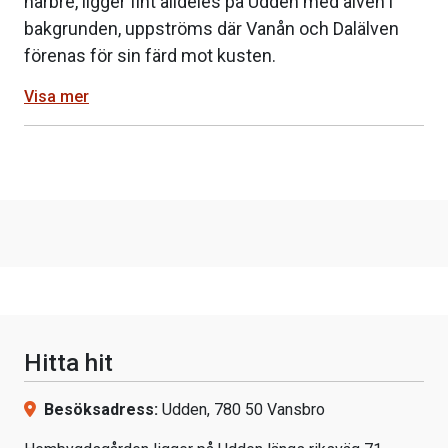
härbre, ligger fint alldeles på Udden med älven i
bakgrunden, uppströms där Vanån och Dalälven
förenas för sin färd mot kusten.
Visa mer
Hitta hit
Besöksadress:
Udden, 780 50 Vansbro