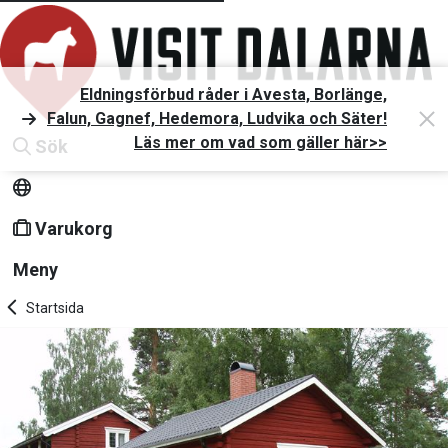
Eldningsförbud råder i Avesta, Borlänge,
Falun, Gagnef, Hedemora, Ludvika och Säter!
Läs mer om vad som gäller här>>
Sök
Varukorg
Meny
Startsida