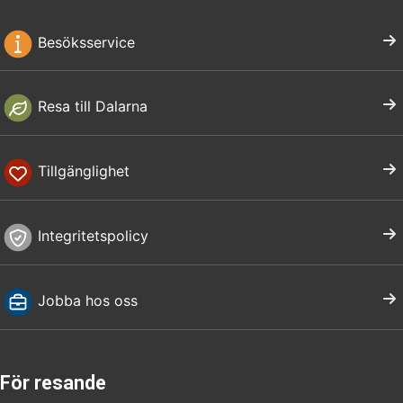
Besöksservice
Resa till Dalarna
Tillgänglighet
Integritetspolicy
Jobba hos oss
För resande