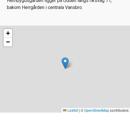
Hembygdsgården ligger på Udden längs riksväg 71,
bakom Herrgården i centrala Vansbro.
+
−
Leaflet
|
©
OpenStreetMap
contributors