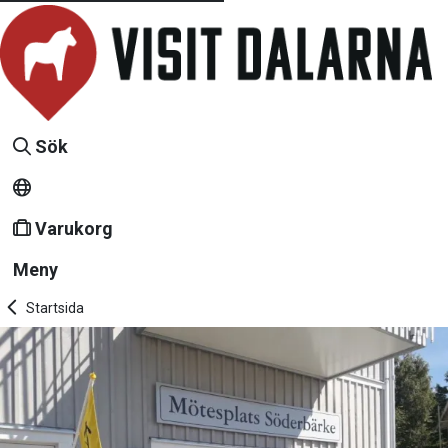
Sök
Varukorg
Meny
Startsida