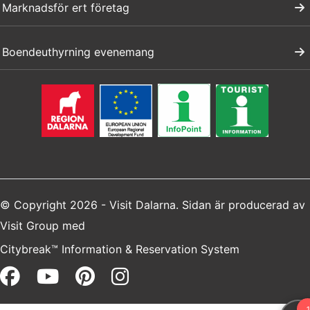
Marknadsför ert företag
Boendeuthyrning evenemang
© Copyright 2026 - Visit Dalarna. Sidan är producerad av
Visit Group
med
Citybreak™ Information & Reservation System
Facebook (opens in a new win
Youtube (opens in a new 
Pinterest (opens in a 
Instagram (opens i