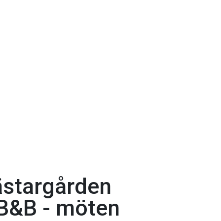
stargården
B&B - möten