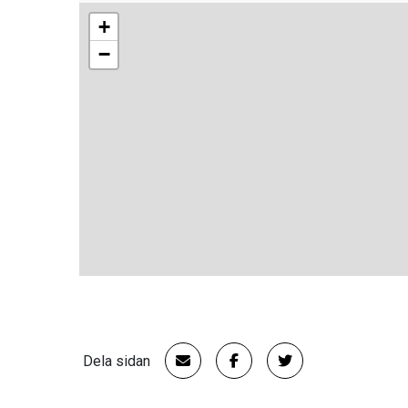
+
−
Dela sidan