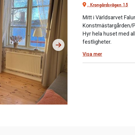
, Krongårdsvägen 15
Mitt i Världsarvet Fal
Konstmästargården/Po
Hyr hela huset med al
festligheter.
Visa mer