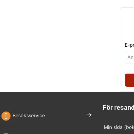
E-p
För resan
Besöksservice
Min sida (bo