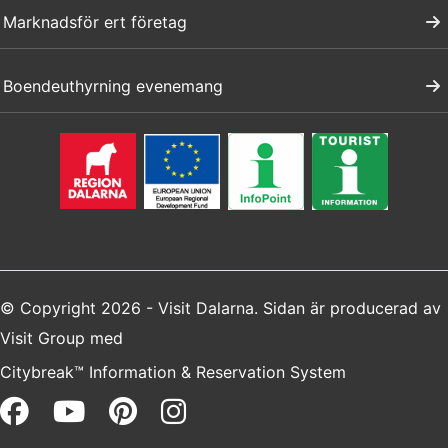
Marknadsför ert företag
Boendeuthyrning evenemang
© Copyright 2026 - Visit Dalarna. Sidan är producerad av
Visit Group
med
Citybreak™ Information & Reservation System
Facebook (opens in a new win
Youtube (opens in a new 
Pinterest (opens in a 
Instagram (opens i