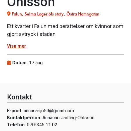
Ohlsson
Falun, Selma Lagerlöfs staty, Östra Hamngatan
Ett kvarter i Falun med berättelser om kvinnor som
gjort avtryck i staden
Visa mer
Datum:
17 aug
Kontakt
E-post:
annacarijo59@gmail.com
Kontaktperson:
Annacari Jadling-Ohlsson
Telefon:
070-345 11 02