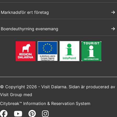
Marknadsför ert företag
Boendeuthyrning evenemang
© Copyright 2026 - Visit Dalarna. Sidan är producerad av
Visit Group
med
Citybreak™ Information & Reservation System
Facebook (opens in a new win
Youtube (opens in a new 
Pinterest (opens in a 
Instagram (opens i