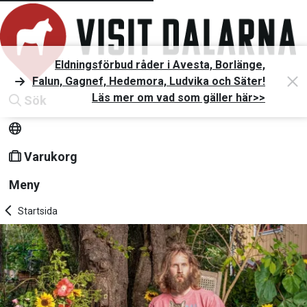
Eldningsförbud råder i Avesta, Borlänge,
Falun, Gagnef, Hedemora, Ludvika och Säter!
Läs mer om vad som gäller här>>
Sök
Varukorg
Meny
Startsida