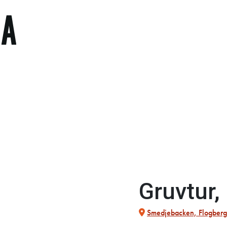
Gruvtur,
Smedjebacken, Flogberg