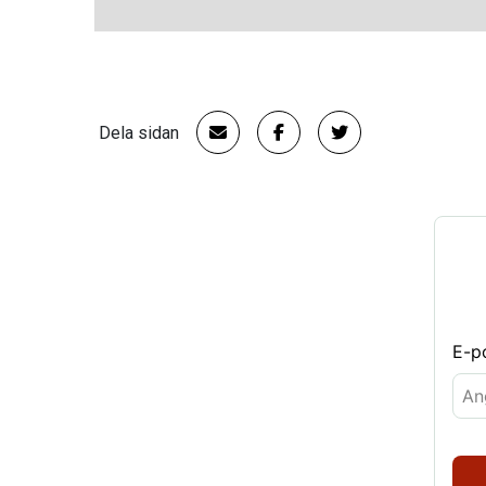
Dela sidan
E-p