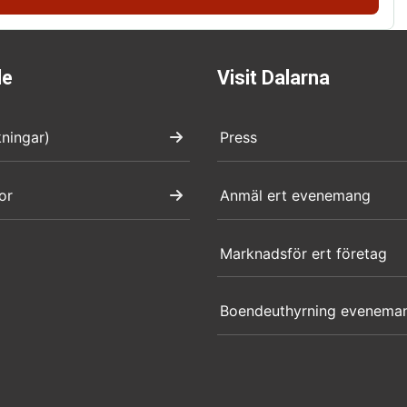
de
Visit Dalarna
kningar)
Press
or
Anmäl ert evenemang
Marknadsför ert företag
Boendeuthyrning evenema