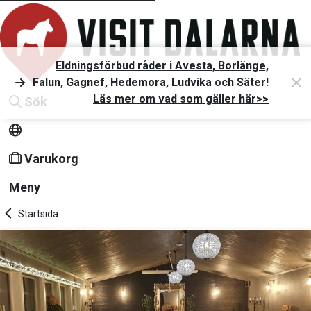
Eldningsförbud råder i Avesta, Borlänge,
Falun, Gagnef, Hedemora, Ludvika och Säter!
Läs mer om vad som gäller här>>
Sök
Varukorg
Meny
Startsida