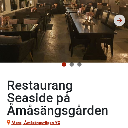
Restaurang
Seaside på
Åmåsängsgården
Mora, Åmåsängsvägen 90