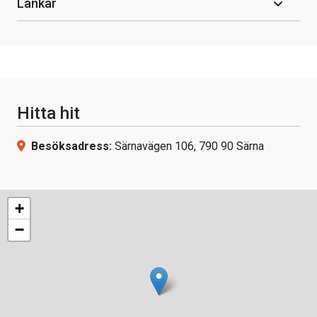
Länkar
Hitta hit
Besöksadress:
Särnavägen 106, 790 90 Särna
+
−