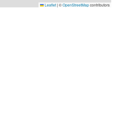
Leaflet
|
©
OpenStreetMap
contributors