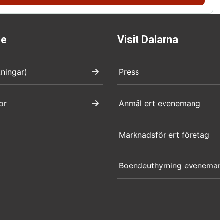
de
Visit Dalarna
kningar)
Press
or
Anmäl ert evenemang
Marknadsför ert företag
Boendeuthyrning evenema