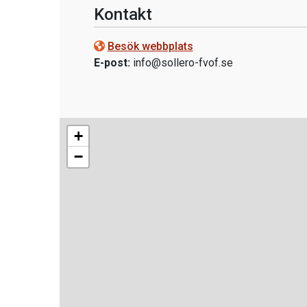
Kontakt
Besök webbplats
E-post:
info@sollero-fvof.se
+
−