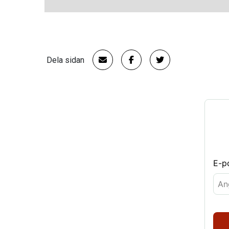
Dela sidan
E-p