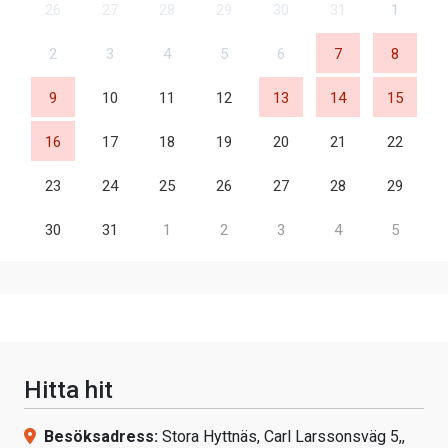
26
27
28
29
30
31
1
2
3
4
5
6
7
8
9
10
11
12
13
14
15
16
17
18
19
20
21
22
23
24
25
26
27
28
29
30
31
1
2
3
4
5
Hitta hit
Besöksadress:
Stora Hyttnäs, Carl Larssonsväg 5,,