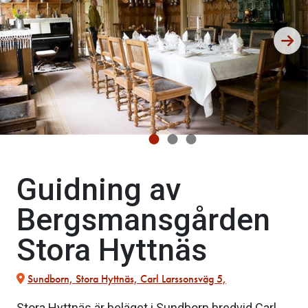
Guidning av
Bergsmansgården
Stora Hyttnäs
Sundborn, Stora Hyttnäs, Carl Larssonsväg 5,
Stora Hyttnäs är beläget i Sundborn bredvid Carl