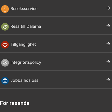
Besöksservice
Resa till Dalarna
Tillgänglighet
Integritetspolicy
Jobba hos oss
För resande