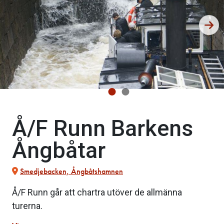
Å/F Runn Barkens
Ångbåtar
Smedjebacken, Ångbåtshamnen
Å/F Runn går att chartra utöver de allmänna
turerna.