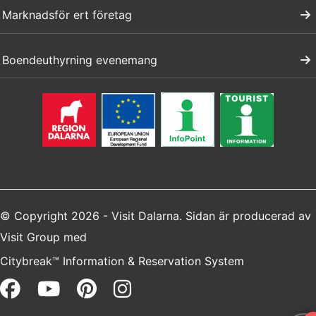
Marknadsför ert företag
Boendeuthyrning evenemang
© Copyright 2026 - Visit Dalarna. Sidan är producerad av
Visit Group
med
Citybreak™ Information & Reservation System
Facebook (opens in a new win
Youtube (opens in a new 
Pinterest (opens in a 
Instagram (opens i