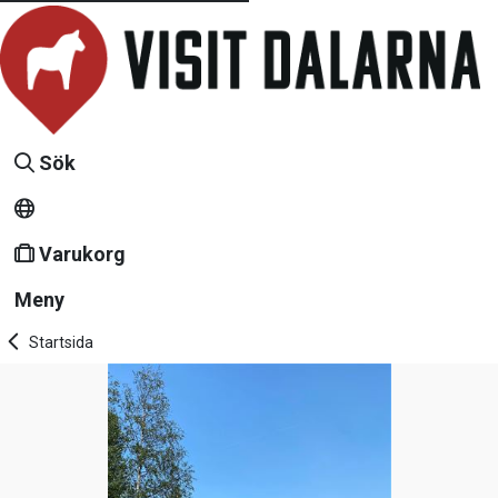
Sök
Varukorg
Meny
Startsida