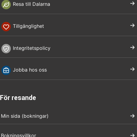
Resa till Dalarna
Tillgänglighet
Integritetspolicy
Jobba hos oss
För resande
Min sida (bokningar)
Bokningsvillkor