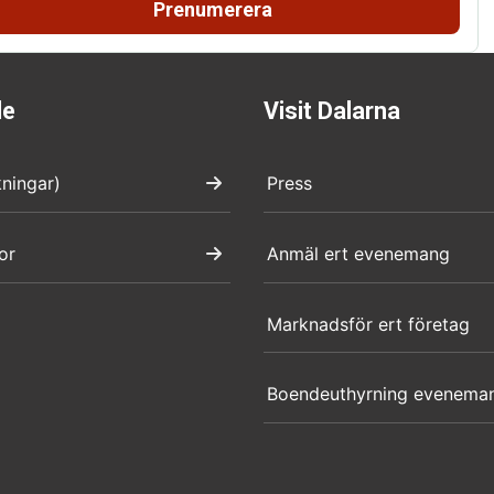
Prenumerera
de
Visit Dalarna
kningar)
Press
or
Anmäl ert evenemang
Marknadsför ert företag
Boendeuthyrning evenema