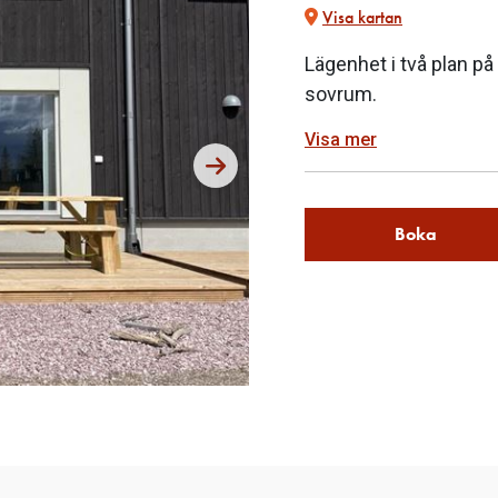
Visa kartan
Lägenhet i två plan p
sovrum.
Visa mer
Boka