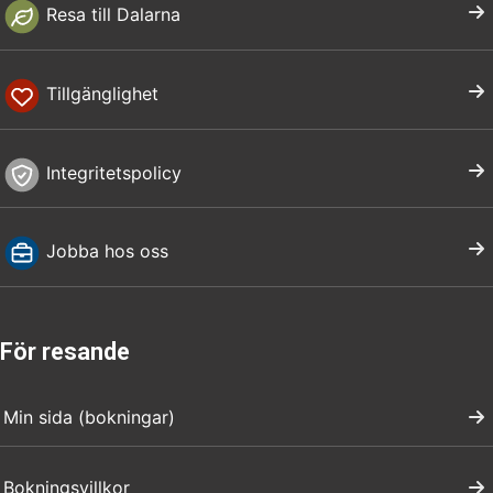
Resa till Dalarna
Tillgänglighet
Integritetspolicy
Jobba hos oss
För resande
Min sida (bokningar)
Bokningsvillkor