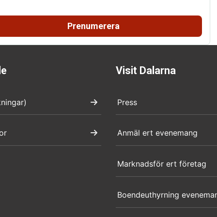
Prenumerera
de
Visit Dalarna
kningar)
Press
or
Anmäl ert evenemang
Marknadsför ert företag
Boendeuthyrning evenema