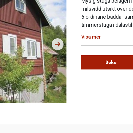
Mysig stuga belägen 
milsvidd utsikt över 
6 ordinarie bäddar sa
timmerstuga i dalastil
Visa mer
Boka