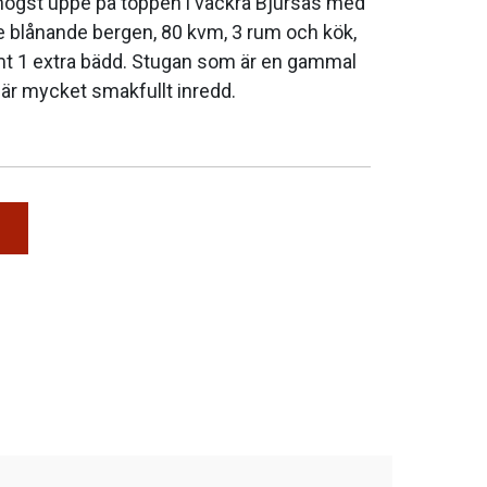
högst uppe på toppen i vackra Bjursås med
de blånande bergen, 80 kvm, 3 rum och kök,
mt 1 extra bädd. Stugan som är en gammal
 är mycket smakfullt inredd.