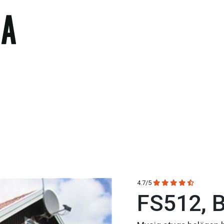
4.7/5
FS512, B