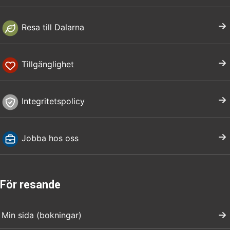
Resa till Dalarna
Tillgänglighet
Integritetspolicy
Jobba hos oss
För resande
Min sida (bokningar)