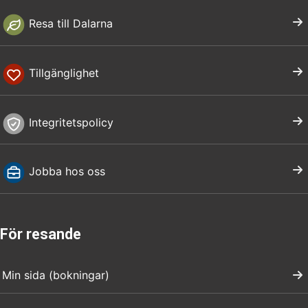
Resa till Dalarna
Tillgänglighet
Integritetspolicy
Jobba hos oss
För resande
Min sida (bokningar)