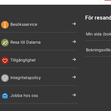
För resan
Besöksservice
Min sida (bo
Resa till Dalarna
Bokningsvillk
Tillgänglighet
Integritetspolicy
Jobba hos oss