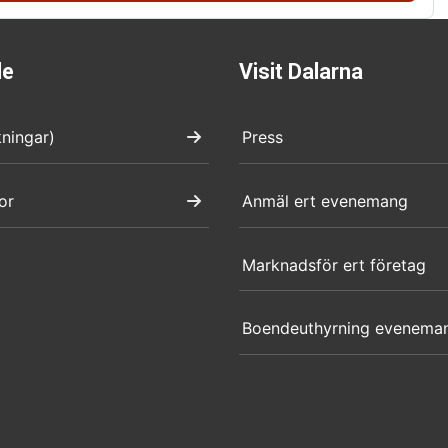
de
Visit Dalarna
kningar)
Press
or
Anmäl ert evenemang
Marknadsför ert företag
Boendeuthyrning evenema