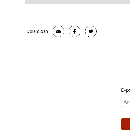
Dela sidan
E-p