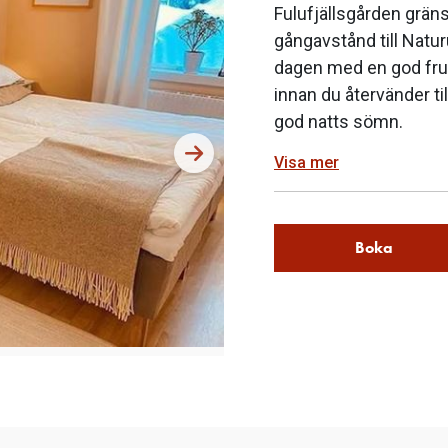
Fulufjällsgården gräns
gångavstånd till Natur
dagen med en god fruk
innan du återvänder ti
god natts sömn.
Visa mer
Boka