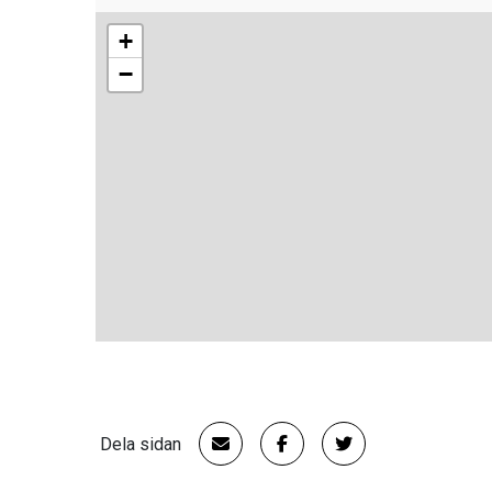
+
−
Dela sidan