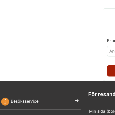
E-p
För resan
Besöksservice
Min sida (bo