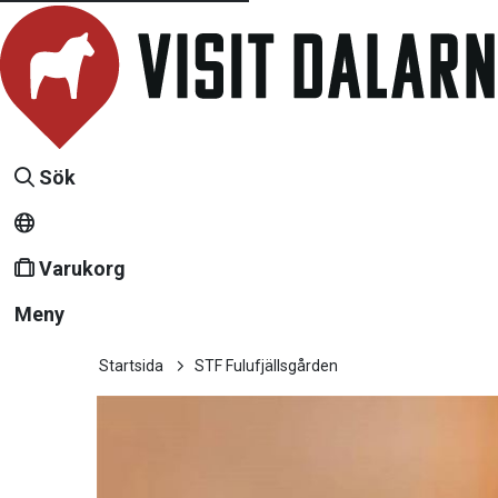
Sök
Varukorg
Meny
Startsida
STF Fulufjällsgården