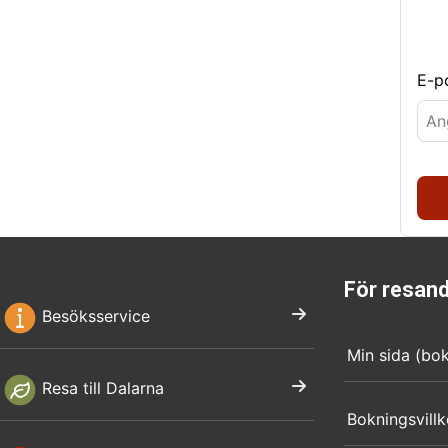
E-p
För resan
Besöksservice
Min sida (bo
Resa till Dalarna
Bokningsvillk