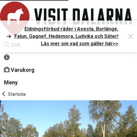
Eldningsförbud råder i Avesta, Borlänge,
Falun, Gagnef, Hedemora, Ludvika och Säter!
Läs mer om vad som gäller här>>
Sök
Varukorg
Meny
Startsida