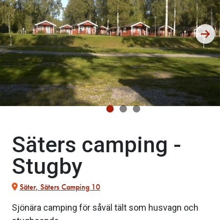
Säters camping -
Stugby
Säter, Säters Camping 10
Sjönära camping för såväl tält som husvagn och