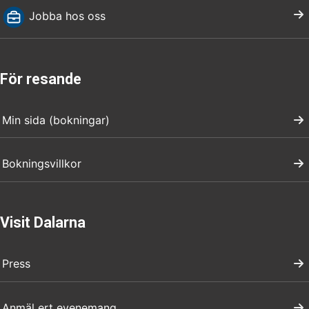
Jobba hos oss
För resande
Min sida (bokningar)
Bokningsvillkor
Visit Dalarna
Press
Anmäl ert evenemang