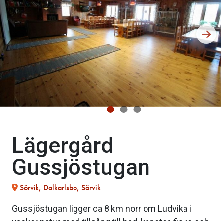
Lägergård
Gussjöstugan
Sörvik, Dalkarlsbo, Sörvik
Gussjöstugan ligger ca 8 km norr om Ludvika i