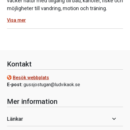
vacker natur med tillgång till bad, kanoter, fiske och
möjligheter till vandring, motion och träning.
Visa mer
Kontakt
Besök webbplats
E-post:
gussjostugan@ludvikaok.se
Mer information
Länkar