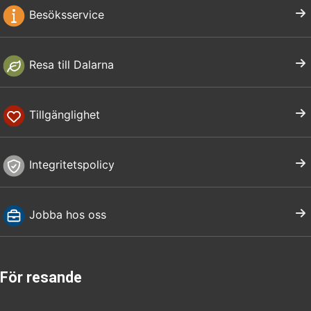
Besöksservice
Resa till Dalarna
Tillgänglighet
Integritetspolicy
Jobba hos oss
För resande