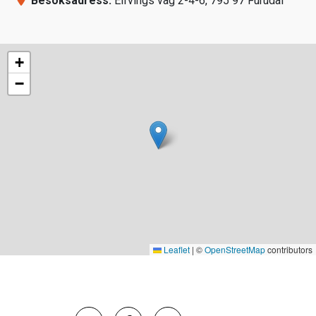
Besöksadress:
Elfvings väg 2-4-6, 795 97 Furudal
+
−
Leaflet
|
©
OpenStreetMap
contributors