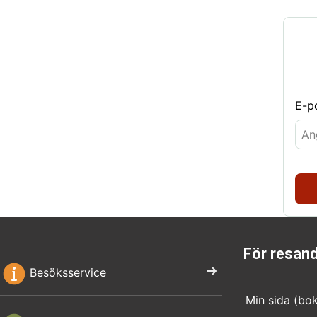
E-p
För resan
Besöksservice
Min sida (bo