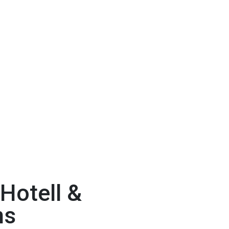
 Hotell &
ns