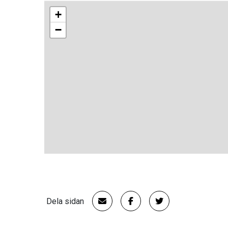
+
−
Dela sidan