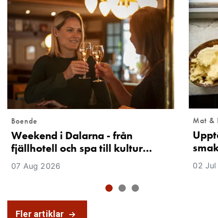
Mat & 
Boende
Uppt
Weekend i Dalarna - från
smak
fjällhotell och spa till kultur…
02 Jul
07 Aug 2026
Fler artiklar