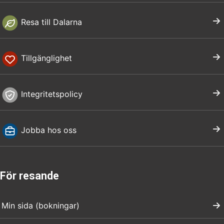
Resa till Dalarna
Tillgänglighet
Integritetspolicy
Jobba hos oss
För resande
Min sida (bokningar)