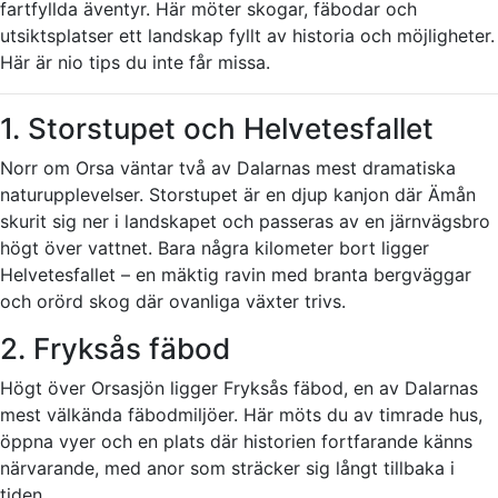
fartfyllda äventyr. Här möter skogar, fäbodar och
utsiktsplatser ett landskap fyllt av historia och möjligheter.
Här är nio tips du inte får missa.
1. Storstupet och Helvetesfallet
Norr om Orsa väntar två av Dalarnas mest dramatiska
naturupplevelser. Storstupet är en djup kanjon där Ämån
skurit sig ner i landskapet och passeras av en järnvägsbro
högt över vattnet. Bara några kilometer bort ligger
Helvetesfallet – en mäktig ravin med branta bergväggar
och orörd skog där ovanliga växter trivs.
2. Fryksås fäbod
Högt över Orsasjön ligger Fryksås fäbod, en av Dalarnas
mest välkända fäbodmiljöer. Här möts du av timrade hus,
öppna vyer och en plats där historien fortfarande känns
närvarande, med anor som sträcker sig långt tillbaka i
tiden.