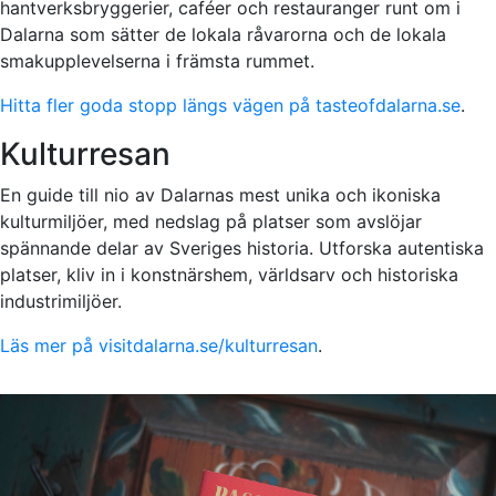
hantverksbryggerier, caféer och restauranger runt om i
Dalarna som sätter de lokala råvarorna och de lokala
smakupplevelserna i främsta rummet.
Hitta fler goda stopp längs vägen på tasteofdalarna.se
.
Kulturresan
En guide till nio av Dalarnas mest unika och ikoniska
kulturmiljöer, med nedslag på platser som avslöjar
spännande delar av Sveriges historia. Utforska autentiska
platser, kliv in i konstnärshem, världsarv och historiska
industrimiljöer.
Läs mer på visitdalarna.se/kulturresan
.