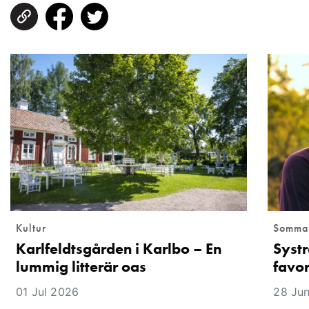
Kultur
Somma
Karlfeldtsgården i Karlbo – En
Systr
lummig litterär oas
favor
01 Jul 2026
28 Ju