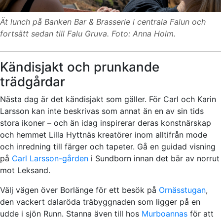
Ät lunch på Banken Bar & Brasserie i centrala Falun och
fortsätt sedan till Falu Gruva. Foto: Anna Holm.
Kändisjakt och prunkande
trädgårdar
Nästa dag är det kändisjakt som gäller. För Carl och Karin
Larsson kan inte beskrivas som annat än en av sin tids
stora ikoner – och än idag inspirerar deras konstnärskap
och hemmet Lilla Hyttnäs kreatörer inom alltifrån mode
och inredning till färger och tapeter. Gå en guidad visning
på
Carl Larsson-gården
i Sundborn innan det bär av norrut
mot Leksand.
Välj vägen över Borlänge för ett besök på
Ornässtugan
,
den vackert dalaröda träbyggnaden som ligger på en
udde i sjön Runn. Stanna även till hos
Murboannas
för att