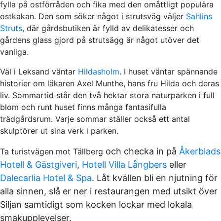
fylla på ostförråden och fika med den omåttligt populära
ostkakan. Den som söker något i strutsväg väljer
Sahlins
Struts
, där gårdsbutiken är fylld av delikatesser och
gårdens glass gjord på strutsägg är något utöver det
vanliga.
Väl i Leksand väntar
Hildasholm
. I huset väntar spännande
historier om läkaren Axel Munthe, hans fru Hilda och deras
liv. Sommartid står den två hektar stora naturparken i full
blom och runt huset finns många fantasifulla
trädgårdsrum. Varje sommar ställer också ett antal
skulptörer ut sina verk i parken.
och checka in på
Åkerblads
Ta turistvägen mot Tällberg
Hotell & Gästgiveri
,
Hotell Villa Långbers
eller
Dalecarlia Hotel & Spa
. Låt kvällen bli en njutning för
alla sinnen, slå er ner i restaurangen med utsikt över
Siljan samtidigt som kocken lockar med lokala
smakupplevelser.