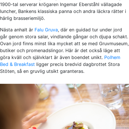
1900-tal serverar krögaren Ingemar Eberståhl vällagade
luncher, Bankens klassiska panna och andra läckra rätter i
härlig brasseriemiljö.
Nästa anhalt är
Falu Gruva
, där en guidad tur under jord
går genom stora salar, vindlande gångar och djupa schakt.
Ovan jord finns minst lika mycket att se med Gruvmuseum,
butiker och promenadslingor. Här är det också läge att
göra kväll och självklart är även boendet unikt.
Polhem
Bed & Breakfast
ligger precis bredvid dagbrottet Stora
Stöten, så en gruvlig utsikt garanteras.