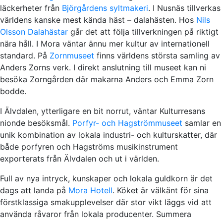
läckerheter från
Björgårdens syltmakeri
. I Nusnäs tillverkas
världens kanske mest kända häst – dalahästen. Hos
Nils
Olsson Dalahästar
går det att följa tillverkningen på riktigt
nära håll. I Mora väntar ännu mer kultur av internationell
standard. På
Zornmuseet
finns världens största samling av
Anders Zorns verk. I direkt anslutning till museet kan ni
besöka Zorngården där makarna Anders och Emma Zorn
bodde.
I Älvdalen, ytterligare en bit norrut, väntar Kulturresans
nionde besöksmål.
Porfyr- och Hagströmmuseet
samlar en
unik kombination av lokala industri- och kulturskatter, där
både porfyren och Hagströms musikinstrument
exporterats från Älvdalen och ut i världen.
Full av nya intryck, kunskaper och lokala guldkorn är det
dags att landa på
Mora Hotell
. Köket är välkänt för sina
förstklassiga smakupplevelser där stor vikt läggs vid att
använda råvaror från lokala producenter. Summera