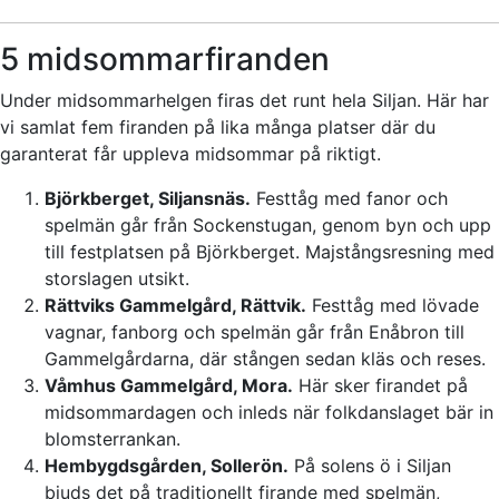
5 midsommarfiranden
Under midsommarhelgen firas det runt hela Siljan. Här har
vi samlat fem firanden på lika många platser där du
garanterat får uppleva midsommar på riktigt.
Björkberget, Siljansnäs.
Festtåg med fanor och
spelmän går från Sockenstugan, genom byn och upp
till festplatsen på Björkberget. Majstångsresning med
storslagen utsikt.
Rättviks Gammelgård, Rättvik.
Festtåg med lövade
vagnar, fanborg och spelmän går från Enåbron till
Gammelgårdarna, där stången sedan kläs och reses.
Våmhus Gammelgård, Mora.
Här sker firandet på
midsommardagen och inleds när folkdanslaget bär in
blomsterrankan.
Hembygdsgården, Sollerön.
På solens ö i Siljan
bjuds det på traditionellt firande med spelmän,