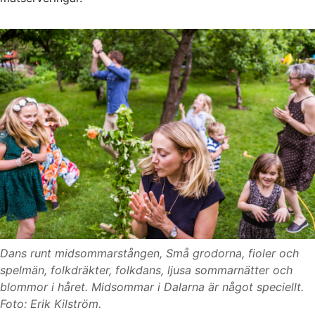
Dans runt midsommar­stången, Små grodorna, fioler och
spelmän, folk­dräkter, folk­dans, ljusa sommar­nätter och
blommor i håret. Midsommar i Dalarna är något speciellt.
Foto: Erik Kilström.