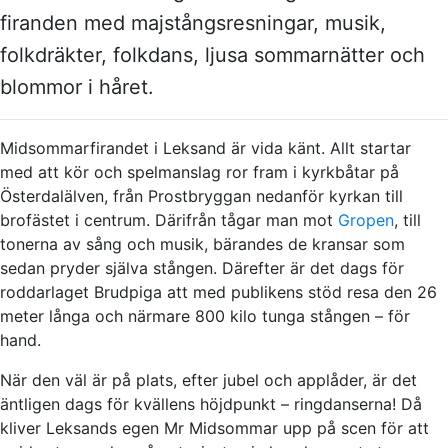
firanden med majstångsresningar, musik,
folkdräkter, folkdans, ljusa sommarnätter och
blommor i håret.
Midsommarfirandet i Leksand är vida känt. Allt startar
med att kör och spelmanslag ror fram i kyrkbåtar på
Österdalälven, från Prostbryggan nedanför kyrkan till
brofästet i centrum. Därifrån tågar man mot
Gropen
, till
tonerna av sång och musik, bärandes de kransar som
sedan pryder själva stången. Därefter är det dags för
roddarlaget Brudpiga att med publikens stöd resa den 26
meter långa och närmare 800 kilo tunga stången – för
hand.
När den väl är på plats, efter jubel och applåder, är det
äntligen dags för kvällens höjdpunkt – ringdanserna! Då
kliver Leksands egen Mr Midsommar upp på scen för att