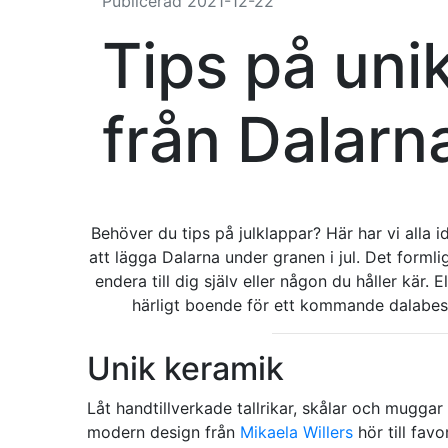
Publicerad
2021-12-22
Tips på uni
från Dalarn
Behöver du tips på julklappar? Här har vi alla id
att lägga Dalarna under granen i jul. Det forml
endera till dig själv eller någon du håller kär. 
härligt boende för ett kommande dalabesök
Unik keramik
Låt handtillverkade tallrikar, skålar och muggar 
modern design från
Mikaela Willers
hör till favo