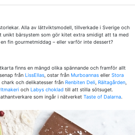
torlekar. Alla av lättviktsmodell, tillverkade i Sverige och
unikt bärsystem som gör kitet extra smidigt att ta med
ill en fin gourmetmiddag – eller varför inte dessert?
atkarta finns en mängd olika spännande och framför allt
 senap från
LissEllas
, ostar från
Murboannas
eller
Stora
, chark och delikatesser från
Renbiten Deli
,
Rältagården
,
ltmakeri
och
Labys choklad
till att stilla sötsuget.
mathantverkare som ingår i nätverket
Taste of Dalarna
.