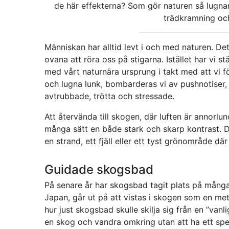
de här effekterna? Som gör naturen så lugn
trädkramning och
Människan har alltid levt i och med naturen. Det
ovana att röra oss på stigarna. Istället har vi 
med vårt naturnära ursprung i takt med att vi förf
och lugna lunk, bombarderas vi av pushnotiser, 
avtrubbade, trötta och stressade.
Att återvända till skogen, där luften är annorlu
många sätt en både stark och skarp kontrast. D
en strand, ett fjäll eller ett tyst grönområde d
Guidade skogsbad
På senare år har skogsbad tagit plats på mång
Japan, går ut på att vistas i skogen som en met
hur just skogsbad skulle skilja sig från en ”van
en skog och vandra omkring utan att ha ett spec