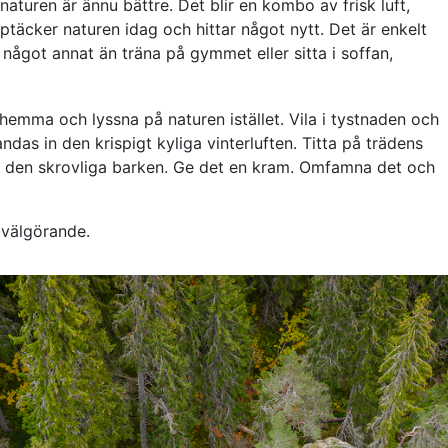
i naturen är ännu bättre. Det blir en kombo av frisk luft,
täcker naturen idag och hittar något nytt. Det är enkelt
 något annat än träna på gymmet eller sitta i soffan,
mma och lyssna på naturen istället. Vila i tystnaden och
ndas in den krispigt kyliga vinterluften. Titta på trädens
n den skrovliga barken. Ge det en kram. Omfamna det och
t välgörande.