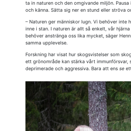
ta in naturen och den omgivande miljön. Pausa ibl
och känna. Sätta sig ner en stund eller ströva om
– Naturen ger människor lugn. Vi behöver inte 
inne i stan. I naturen är allt så enkelt, vår hjärn
behöver anstränga oss lika mycket, säger Henny
samma upplevelse.
Forskning har visat hur skogsvistelser som sko
ett grönområde kan stärka vårt immunförsvar, 
deprimerade och aggressiva. Bara att ens
se
ett