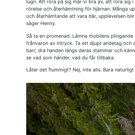
lugn. Att röra på sig mår vi bra av, att röra sig 
rörelse och återhämtning för hjärnan. Många upp
och återhämtande att vara där, upplevelsen blir
säger Henny.
Så ta en promenad. Lämna mobilens plingande he
frånvaron av intryck. Ta ett djupt andetag och a
barr, dra handen längs deras stammar och kän
se vad som händer, vad du får tillbaka.
Låter det flummigt? Nej, inte alls. Bara naturlig