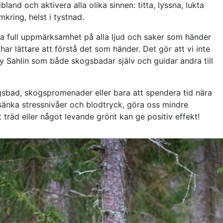
and och aktivera alla olika sinnen: titta, lyssna, lukta
kring, helst i tystnad.
ha full uppmärksamhet på alla ljud och saker som händer
a har lättare att förstå det som händer. Det gör att vi inte
 Sahlin som både skogsbadar själv och guidar andra till
gsbad, skogspromenader eller bara att spendera tid nära
sänka stressnivåer och blodtryck, göra oss mindre
 träd eller något levande grönt kan ge positiv effekt!