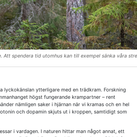
re. Att spendera tid utomhus kan till exempel sänka våra st
öka lyckokänslan ytterligare med en trädkram. Forskning
 sammanhanget högst fungerande krampartner – rent
 händer nämligen saker i hjärnan när vi kramas och en hel
otonin och dopamin skjuts ut i kroppen, samtidigt som
sar i vardagen. I naturen hittar man något annat, ett