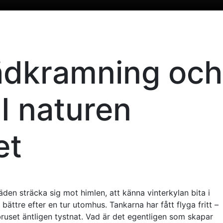
rädkramning och
I naturen
et
äden sträcka sig mot himlen, att känna vinterkylan bita i
 bättre efter en tur utomhus. Tankarna har fått flyga fritt –
 bruset äntligen tystnat. Vad är det egentligen som skapar