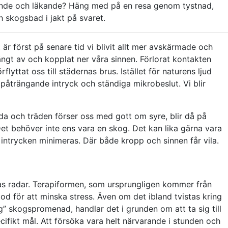
ande och läkande? Häng med på en resa genom tystnad,
 skogsbad i jakt på svaret.
 är först på senare tid vi blivit allt mer avskärmade och
stängt av och kopplat ner våra sinnen. Förlorat kontakten
lyttat oss till städernas brus. Istället för naturens ljud
påträngande intryck och ständiga mikrobeslut. Vi blir
nda och träden förser oss med gott om syre, blir då på
et behöver inte ens vara en skog. Det kan lika gärna vara
är intrycken minimeras. Där både kropp och sinnen får vila.
as radar. Terapiformen, som ursprungligen kommer från
od för att minska stress. Även om det ibland tvistas kring
lig” skogspromenad, handlar det i grunden om att ta sig till
ifikt mål. Att försöka vara helt närvarande i stunden och