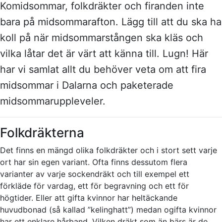
Komidsommar, folkdräkter och firanden inte
bara på midsommarafton. Lägg till att du ska ha
koll på när midsommarstången ska kläs och
vilka låtar det är värt att känna till. Lugn! Här
har vi samlat allt du behöver veta om att fira
midsommar i Dalarna och paketerade
midsommaruppleveler.
Folkdräkterna
Det finns en mängd olika folkdräkter och i stort sett varje
ort har sin egen variant. Ofta finns dessutom flera
varianter av varje sockendräkt och till exempel ett
förkläde för vardag, ett för begravning och ett för
högtider. Eller att gifta kvinnor har heltäckande
huvudbonad (så kallad ”kelinghatt”) medan ogifta kvinnor
har ett enklare hårband. Vilken dräkt som än bärs är de