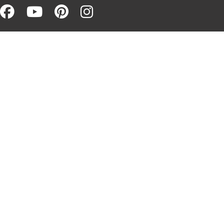
Facebook (opens in a new win
Youtube (opens in a new 
Pinterest (opens in a 
Instagram (opens i