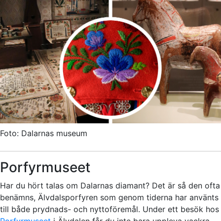
Foto: Dalarnas museum
Porfyrmuseet
Har du hört talas om Dalarnas diamant? Det är så den ofta
benämns, Älvdalsporfyren som genom tiderna har använts
till både prydnads- och nyttoföremål. Under ett besök hos
Porfyrmuseet
i Älvdalen får du inte bara uppleva vackra