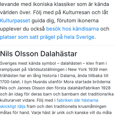
levande med ikoniska klassiker som är kända
världen över. Följ med på Kulturresan och låt
Kulturpasset
guida dig, förutom ikonerna
upplever du också
besök hos kändisarna
och
platser som satt prägel på hela Sverige
.
Nils Olsson Dalahästar
Sveriges mest kända symbol – dalahästen – klev fram i
rampljuset på Världsutställningen i New York 1939 men
trähästen har en lång historia i Dalarna, ända tillbaka till
1700-talet. I byn Nusnäs utanför Mora startade bröderna
Nils och Jannes Olsson den första dalahästfabriken 1928
och än idag för deras barn och barnbarn det traditionsrika
kulturarvet vidare. Följ med i
fabriken där hästarna
skickligt täljs
fram och den traditionella krusmålningen
målas för hand. Varje häst är unik och kanske vill du måla