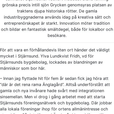
grönska precis intill sjön Grycken genomsyras platsen av
traktens djupa historiska rötter. De gamla
industribyggnaderna används idag på kreativa sätt och
entreprenörskapet är starkt. Innovation möter tradition
och bildar en fantastisk smältdegel, både för lokalbor och
besökare.
För att vara en förhållandevis liten ort händer det väldigt
mycket i Stjärnsund. Ylva Lundkvist Fridh, vd för
Stjärnsunds bygdebolag, lockades av blandningen av
människor som bor här.
– Innan jag flyttade hit för fem år sedan fick jag höra att
“där är det rena rama Änglagård”. Alltså underförstått att
gamla och nya invånare hade svårt med integrationen
sinsemellan. Men vi drog i gång arbetet med att starta
Stjärnsunds föreningsnätverk och bygdebolag. Där jobbar
alla lokala föreningar ihop för ortens allmänintresse och