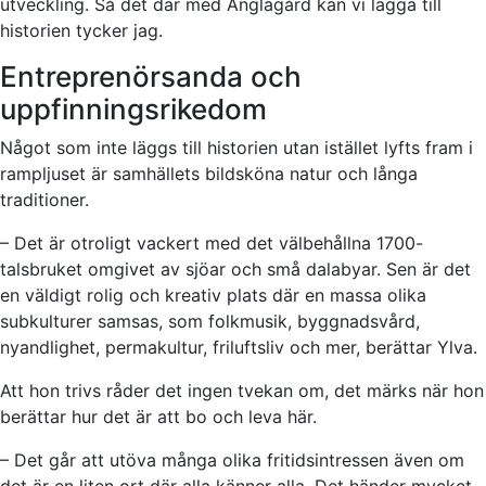
utveckling. Så det där med Änglagård kan vi lägga till
historien tycker jag.
Entreprenörsanda och
uppfinningsrikedom
Något som inte läggs till historien utan istället lyfts fram i
rampljuset är samhällets bildsköna natur och långa
traditioner.
– Det är otroligt vackert med det välbehållna 1700-
talsbruket omgivet av sjöar och små dalabyar. Sen är det
en väldigt rolig och kreativ plats där en massa olika
subkulturer samsas, som folkmusik, byggnadsvård,
nyandlighet, permakultur, friluftsliv och mer, berättar Ylva.
Att hon trivs råder det ingen tvekan om, det märks när hon
berättar hur det är att bo och leva här.
– Det går att utöva många olika fritidsintressen även om
det är en liten ort där alla känner alla. Det händer mycket,