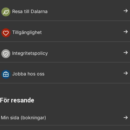
Resa till Dalarna
Tillgänglighet
Integritetspolicy
Jobba hos oss
För resande
Min sida (bokningar)