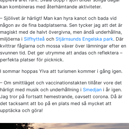
kan kombineras med återhämtande aktiviteter.
– Sjölivet är härligt! Man kan hyra kanot och bada vid
någon av de fina badplatserna. Sen tycker jag att det är
magiskt med de halvt övergivna, men ändå underhållna,
miljöerna i
Silfhytteå
och
Stjärnsunds Engelska park
. Där
kvittrar fåglarna och mossa växer över lämningar efter en
svunnen tid. Det ger utrymme att andas och reflektera –
perfekta platser för picknick.
I sommar hoppas Ylva att turismen kommer i gång igen.
– Om smittläget och vaccinationstakten tillåter vore det
härligt med musik och underhållning i
Smedjan
i år igen.
Jag tror på fortsatt hemestrande, oavsett corona. Då är
det tacksamt att bo på en plats med så mycket att
upptäcka och göra!