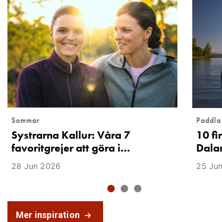
Sommar
Paddla
Systrarna Kallur: Våra 7
10 fi
favoritgrejer att göra i…
Dala
28 Jun 2026
25 Ju
Mer inspiration