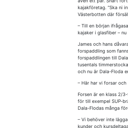
även ett par. Snart fort
kajakföretag. ”Ska ni i
Västerbotten där försäl
– Till en början ifråga
kajaker i glasfiber – nu
James och hans dåvaran
forspaddling som fanns 
forspaddlingen till Dal
tusentals timmerstocka
och nu är Dala-Floda en
– Här har vi forsar och
Forsen är en klass 2/3-f
för till exempel SUP-b
Dala-Flodas många för
– Vi behöver inte lägga
kunder och kursdeltaga