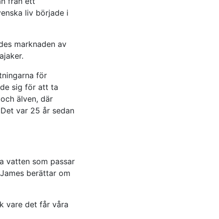
n från ett
venska liv började i
rades marknaden av
ajaker.
tningarna för
e sig för att ta
 och älven, där
 Det var 25 år sedan
lla vatten som passar
 James berättar om
ck vare det får våra