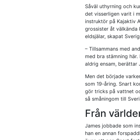
Såväl uthyrning och ku
det visserligen varit i 
instruktör på Kajaktiv 
grossister åt välkända
eldsjälar, skapat Sveri
– Tillsammans med andr
med bra stämning här. 
aldrig ensam, berättar
Men det började varken
som 19-åring. Snart kom
gör tricks på vattnet 
så småningom till Sveri
Från världen
James jobbade som instr
han en annan forspaddli