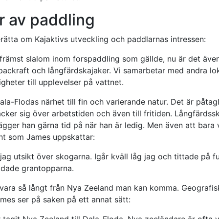
r av paddling
erätta om Kajaktivs utveckling och paddlarnas intressen:
t främst slalom inom forspaddling som gällde, nu är det äve
packraft och långfärdskajaker. Vi samarbetar med andra lok
gheter till upplevelser på vattnet.
a-Flodas närhet till fin och varierande natur. Det är påtagl
cker sig över arbetstiden och även till fritiden. Långfärdss
ägger han gärna tid på när han är ledig. Men även att bara 
nt som James uppskattar:
jag utsikt över skogarna. Igår kväll låg jag och tittade på 
ddade grantopparna.
 vara så långt från Nya Zeeland man kan komma. Geografis
mes ser på saken på ett annat sätt:
r tagit Nya Zeeland till Dala-Floda. Nya zeeländare är ofta 