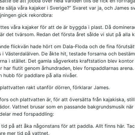
satte de att jobba över hela världen tills de fick en förfråga
nte sälja våra kajaker i Sverige?” Svaret var ja, och James s
jningen gick rekordbra:
sattes våra kajaker för att de är byggda i plast. Då domine
 är det tvärsom. Redan det första året sålde vi slut på alla k
de flickvän hade hört om Dala-Floda och de fina förutsät
i Västerdalälven. De åkte hit, testade forsarna och bestämd
arna i stället. Det gamla sågverkets kraftstation blev kontor
r har flutit genom århundraden, blev forspaddlarnas arena.
 hubb för paddlare på alla nivåer.
 plattvatten rakt utanför dörren, förklarar James.
ors och plattvatten är, för att översätta från kajakiska, sti
rädor. Vattnet brusar som en passande bakgrundsmusik när
delar med forspaddling:
 tid på att åka någonstans för att paddla. Allt finns här. Ta
re mer tid på vattnet.