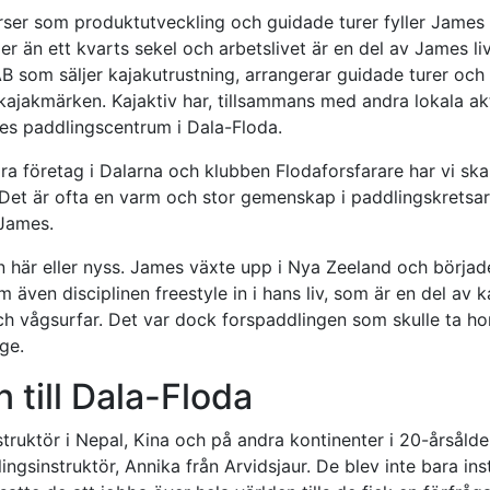
rser som produktutveckling och guidade turer fyller James 
mer än ett kvarts sekel och arbetslivet är en del av James li
AB som säljer kajakutrustning, arrangerar guidade turer och
 kajakmärken. Kajaktiv har, tillsammans med andra lokala 
ges paddlingscentrum i Dala-Floda.
a företag i Dalarna och klubben Flodaforsfarare har vi sk
Det är ofta en varm och stor gemenskap i paddlingskretsar.
 James.
 här eller nyss. James växte upp i Nya Zeeland och började
 även disciplinen freestyle in i hans liv, som är en del av
och vågsurfar. Det var dock forspaddlingen som skulle ta ho
ge.
 till Dala-Floda
uktör i Nepal, Kina och på andra kontinenter i 20-årsåldern
ngsinstruktör, Annika från Arvidsjaur. De blev inte bara ins