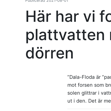
Publicerad
2021-08-01
Här har vi f
plattvatten 
dörren
”Dala-Floda är ”p
mot forsen som bru
solen glittrar i va
ut i den. Det är m