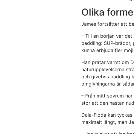
Olika forme
James fortsätter att b
– Till en början var de
paddling: SUP-brädor, 
kunna erbjuda fler möjli
Han pratar varmt om Dal
naturupplevelserna strä
och givetvis paddling l
omgivningarna är såda
– Från mitt sovrum har 
stor att den nästan nu
Dala-Floda kan tyckas
maximalt långt, men Ja
– Jag tycker att jag ha