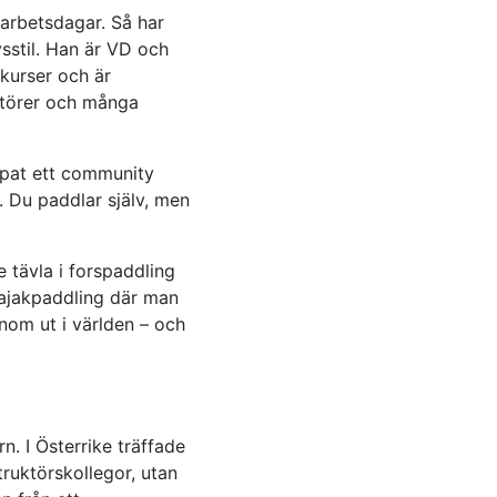
arbetsdagar. Så har
vsstil. Han är VD och
 kurser och är
aktörer och många
apat ett community
 Du paddlar själv, men
 tävla i forspaddling
 kajakpaddling där man
nom ut i världen – och
. I Österrike träffade
truktörskollegor, utan