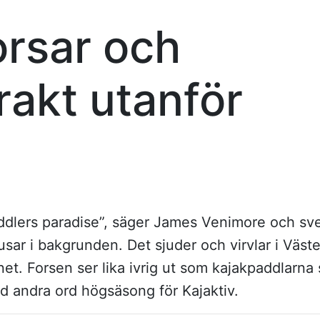
orsar och
rakt utanför
addlers paradise”, säger James Venimore och s
sar i bakgrunden. Det sjuder och virvlar i Väst
ttnet. Forsen ser lika ivrig ut som kajakpaddlarna
ed andra ord högsäsong för Kajaktiv.