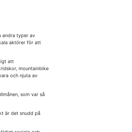
n andra typer av
ala aktörer för att
igt att
kridskor, mountainbike
vara och njuta av
fullmånen, som var så
kt är det snudd på
väldigt sociala och