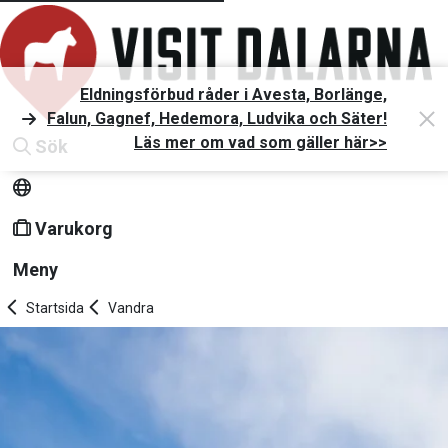
Eldningsförbud råder i Avesta, Borlänge,
Falun, Gagnef, Hedemora, Ludvika och Säter!
Läs mer om vad som gäller här>>
Sök
Varukorg
Meny
Startsida
Vandra