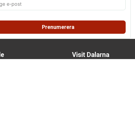
Prenumerera
de
Visit Dalarna
kningar)
Press
or
Anmäl ert evenemang
Marknadsför ert företag
Boendeuthyrning evenema