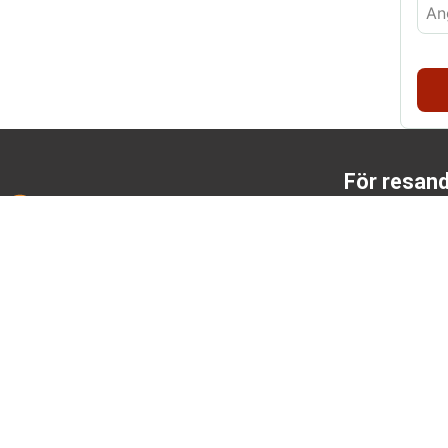
För resan
Besöksservice
Min sida (bo
Resa till Dalarna
Bokningsvillk
Tillgänglighet
Integritetspolicy