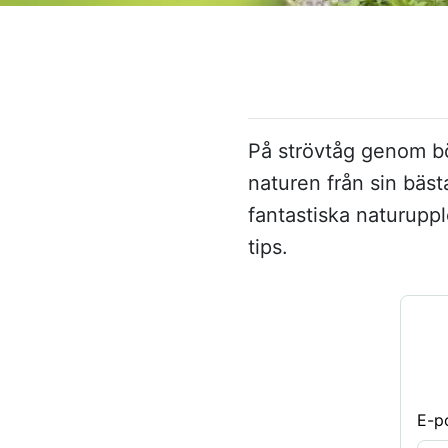
På strövtåg genom bö
naturen från sin bäs
fantastiska natur­up
tips.
E-p