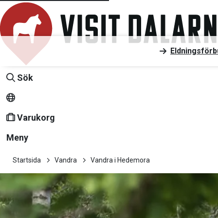
Eldningsförb
Sök
Varukorg
Meny
Startsida
Vandra
Vandra i Hedemora