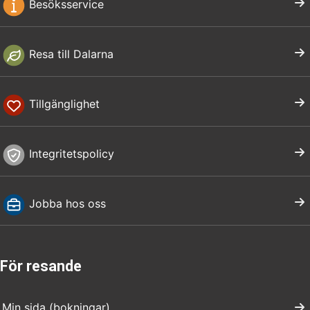
Besöksservice
Resa till Dalarna
Tillgänglighet
Integritetspolicy
Jobba hos oss
För resande
Min sida (bokningar)