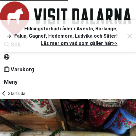
Eldningsförbud råder i Avesta, Borlänge,
Falun, Gagnef, Hedemora, Ludvika och Säter!
Läs mer om vad som gäller här>>
Sök
Varukorg
Meny
Startsida