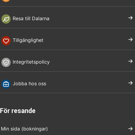
Resa till Dalarna
Tillgänglighet
Integritetspolicy
Jobba hos oss
För resande
Min sida (bokningar)