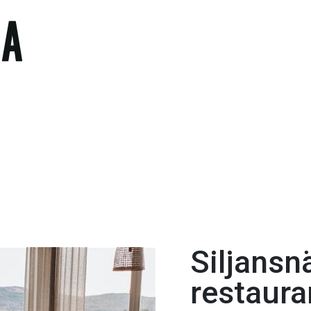
Siljansn
restaur