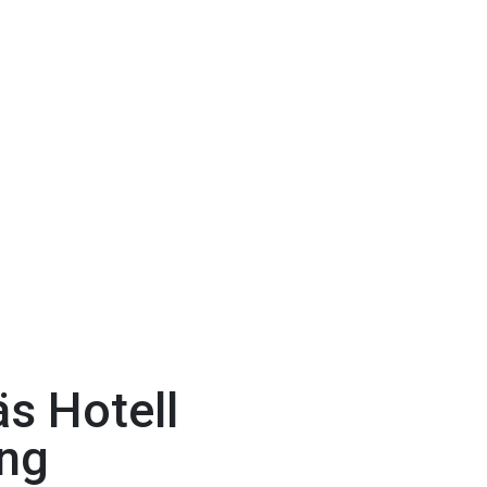
äs Hotell
ang