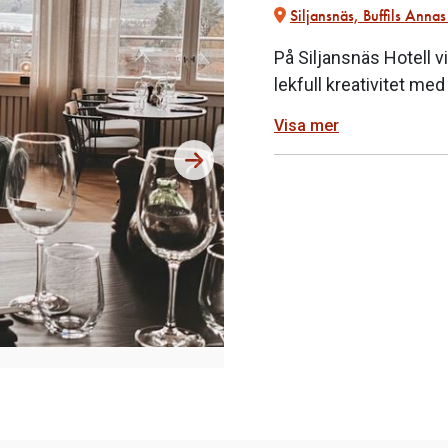
Siljansnäs, Buffils Anna
På Siljansnäs Hotell 
lekfull kreativitet me
Visa mer