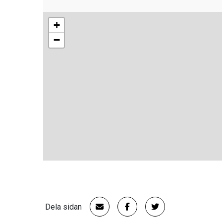
+
−
Dela sidan