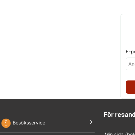
E-p
För resan
Besöksservice
Min sida (bo