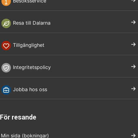
Besöksservice
Resa till Dalarna
Tillgänglighet
Integritetspolicy
Jobba hos oss
För resande
Min sida (bokningar)