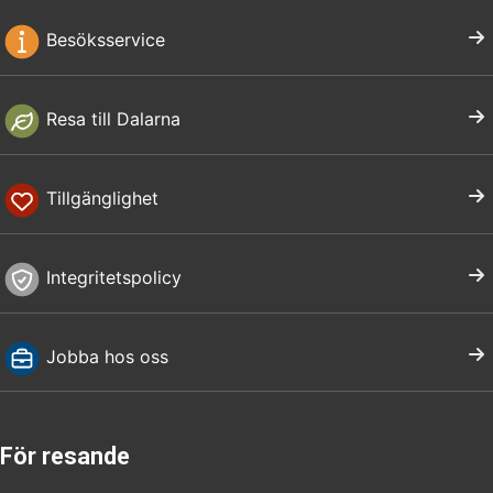
Besöksservice
Resa till Dalarna
Tillgänglighet
Integritetspolicy
Jobba hos oss
För resande