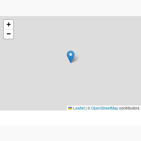
+
−
Leaflet
|
©
OpenStreetMap
contributors