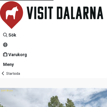
Sök
Varukorg
Meny
Startsida