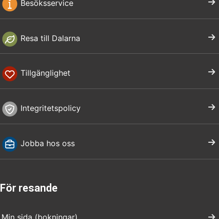
Besöksservice
Resa till Dalarna
Tillgänglighet
Integritetspolicy
Jobba hos oss
För resande
Min sida (bokningar)