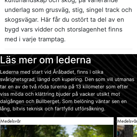
kulturlandskap och skog, på varierande
underlag som grusväg, stig, singel track och
skogsvägar. Här får du ostört ta del av en
bygd vars vidder och storslagenhet finns
med i varje tramptag.
Läs mer om lederna
Lederna med start vid Åråbadet, finns i olika
svårighetsgrad, längd och kupering. Den som vill utmanas
tar en av de två röda turerna på 13 kilometer som efter
viss möda och klättring bjuder på vacker utsikt mot
dalgången och Bullberget. Som belöning väntar sen en
lång, bitvis teknisk och fartfylld utförsåkning.
Medelsvår
Medelsvå