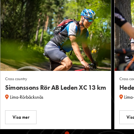
Cross country
Cross co
Simonssons Rör AB Leden XC 13 km
Hede
Lima-Rörbäcksnäs
Lima
Visa mer
Vis