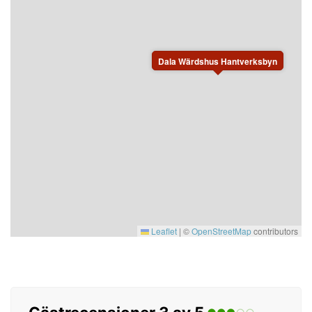
Dala Wärdshus Hantverksbyn
Leaflet
|
©
OpenStreetMap
contributors