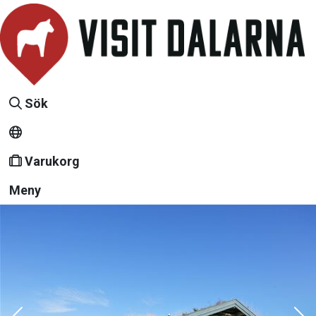
Sök
Varukorg
Meny