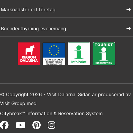
Marknadsför ert företag
Boendeuthyrning evenemang
© Copyright 2026 - Visit Dalarna. Sidan är producerad av
Visit Group
med
Citybreak™ Information & Reservation System
Facebook (opens in a new win
Youtube (opens in a new 
Pinterest (opens in a 
Instagram (opens i