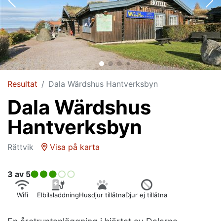
Resultat
Dala Wärdshus Hantverksbyn
Dala Wärdshus
Hantverksbyn
Rättvik
Visa på karta
3
av 5
Wifi
Elbilsladdning
Husdjur tillåtna
Djur ej tillåtna