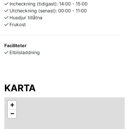
Incheckning (tidigast):
14:00 - 15:00
Anläggningen har 37 rum med 100 bäddar, som ligger i
Utcheckning (senast):
00:00 - 11:00
charmiga små stugor med grästak. Det finns bastu och
Husdjur tillåtna
en vedeldad badtunna som kan bokas i
Frukost
receptionen. Rummen har egen ingång och
parkeringsplats, motorvärmaruttag och altan finns på
de flesta rummen.
Faciliteter
Elbilsladdning
KARTA
+
−