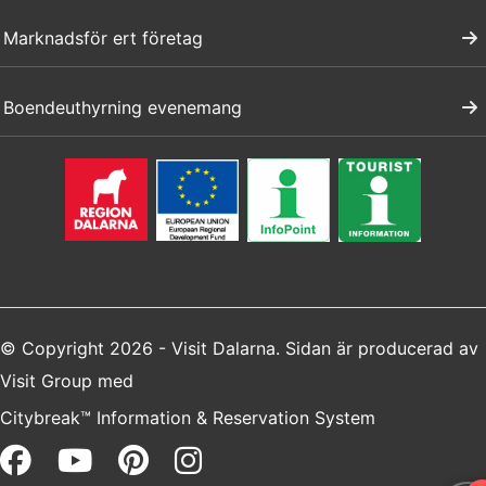
Marknadsför ert företag
Boendeuthyrning evenemang
© Copyright 2026 - Visit Dalarna. Sidan är producerad av
Visit Group
med
Citybreak™ Information & Reservation System
Facebook (opens in a new win
Youtube (opens in a new 
Pinterest (opens in a 
Instagram (opens i