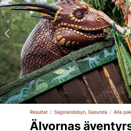
Resultat
Sagolandsbyn, Gesunda
Alla pa
Älvornas äventyr