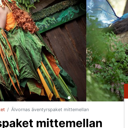
ket
Älvornas äventyrspaket mittemellan
spaket mittemellan