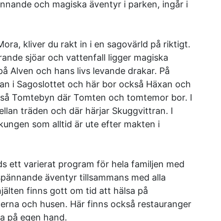
nnande och magiska äventyr i parken, ingår i
a, kliver du rakt in i en sagovärld på riktigt.
trande sjöar och vattenfall ligger magiska
på Alven och hans livs levande drakar. På
an i Sagoslottet och här bor också Häxan och
också Tomtebyn där Tomten och tomtemor bor. I
lan träden och där härjar Skuggvittran. I
lkungen som alltid är ute efter makten i
s ett varierat program för hela familjen med
h spännande äventyr tillsammans med alla
jälten finns gott om tid att hälsa på
jöerna och husen. Här finns också restauranger
ka på egen hand.