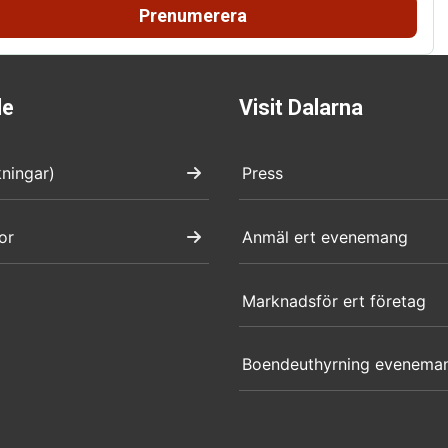
Prenumerera
de
Visit Dalarna
kningar)
Press
or
Anmäl ert evenemang
Marknadsför ert företag
Boendeuthyrning evenema