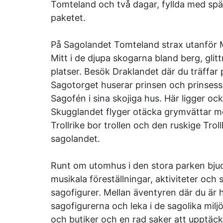
Tomteland och två dagar, fyllda med spä
paketet.
På Sagolandet Tomteland strax utanför Mor
Mitt i de djupa skogarna bland berg, glit
platser. Besök Draklandet där du träffar 
Sagotorget huserar prinsen och prinsess
Sagofén i sina skojiga hus. Här ligger 
Skugglandet flyger otäcka grymvättar mel
Trollrike bor trollen och den ruskige Trol
sagolandet.
Runt om utomhus i den stora parken bjud
musikala föreställningar, aktiviteter oc
sagofigurer. Mellan äventyren där du är h
sagofigurerna och leka i de sagolika mil
och butiker och en rad saker att upptäc