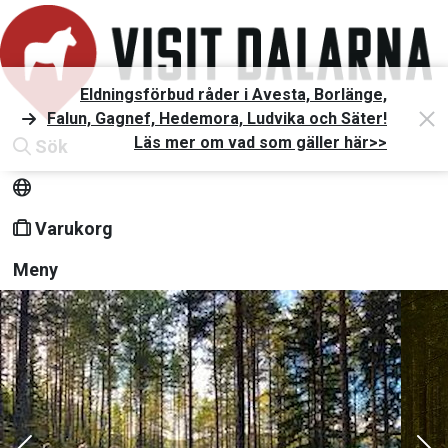
Eldningsförbud råder i Avesta, Borlänge,
Falun, Gagnef, Hedemora, Ludvika och Säter!
Läs mer om vad som gäller här>>
Sök
Varukorg
Meny