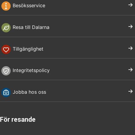
Besöksservice
Resa till Dalarna
Tillgänglighet
Integritetspolicy
Jobba hos oss
För resande