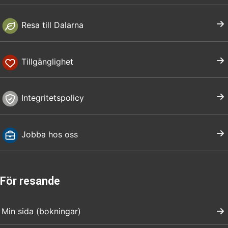
Resa till Dalarna
Tillgänglighet
Integritetspolicy
Jobba hos oss
För resande
Min sida (bokningar)