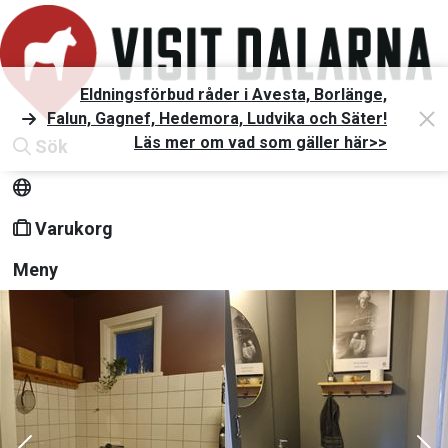
Eldningsförbud råder i Avesta, Borlänge,
Falun, Gagnef, Hedemora, Ludvika och Säter!
Läs mer om vad som gäller här>>
Sök
Varukorg
Meny